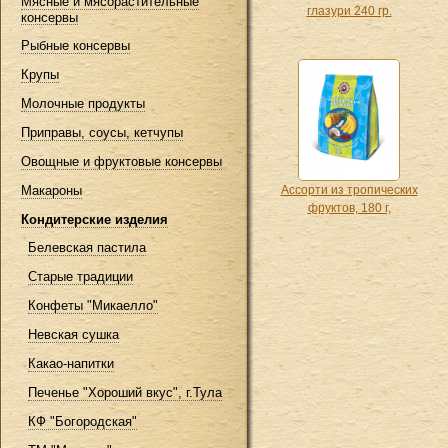
Мясные и мясорастительные
глазури 240 гр.
консервы
Рыбные консервы
Крупы
Молочные продукты
Приправы, соусы, кетчупы
Овощные и фруктовые консервы
Макароны
Ассорти из тропических
фруктов, 180 г,
Кондитерские изделия
Белевская пастила
Старые традиции
Конфеты "Микаелло"
Невская сушка
Какао-напитки
Печенье "Хороший вкус", г.Тула
КФ "Богородская"