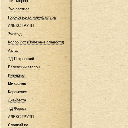
ТМ "Меренга"
Эко-пастила
Гороховецкая мануфактура
АЛЕКС ГРУПП
Экофуд
Колор Ист (Полезные сладости)
Атлас
ТД Петровский
Белевский эталон
Империал
Микаелло
Карамелия
Диа-Веста
ТД Форест
АЛЕКС ГРУПП
Сладкий юг